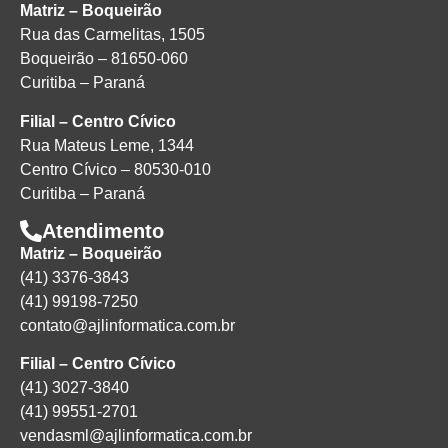
Matriz – Boqueirão
Rua das Carmelitas, 1505
Boqueirão – 81650-060
Curitiba – Paraná
Filial – Centro Cívico
Rua Mateus Leme, 1344
Centro Cívico – 80530-010
Curitiba – Paraná
Atendimento
Matriz – Boqueirão
(41) 3376-3843
(41) 99198-7250
contato@ajlinformatica.com.br
Filial – Centro Cívico
(41) 3027-3840
(41) 99551-2701
vendasml@ajlinformatica.com.br